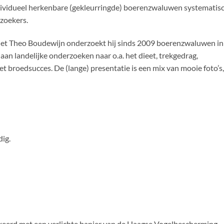
dividueel herkenbare (gekleurringde) boerenzwaluwen systematis
rzoekers.
. Met Theo Boudewijn onderzoekt hij sinds 2009 boerenzwaluwen in
n landelijke onderzoeken naar o.a. het dieet, trekgedrag,
et broedsucces. De (lange) presentatie is een mix van mooie foto’s,
dig.
rkeerd met een verlichte banier van de Haagse Vogelbescherming.