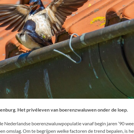
enburg. Het privéleven van boerenzwaluwen onder de loep.
t de Nederlandse boerenzwaluwpopulatie vanaf begin jaren ‘90 wee
an een omslag. Om te begrijpen welke factoren de trend bepalen, is he