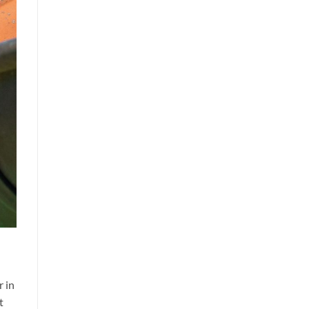
r in
t