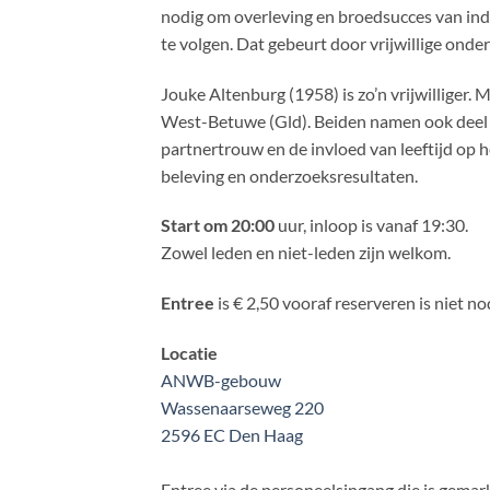
nodig om overleving en broedsucces van in
te volgen. Dat gebeurt door vrijwillige onde
Jouke Altenburg (1958) is zo’n vrijwilliger
West-Betuwe (Gld). Beiden namen ook deel aa
partnertrouw en de invloed van leeftijd op h
beleving en onderzoeksresultaten.
Start om 20:00
uur, inloop is vanaf 19:30.
Zowel leden en niet-leden zijn welkom.
Entree
is € 2,50 vooraf reserveren is niet no
Locatie
ANWB-gebouw
Wassenaarseweg 220
2596 EC Den Haag
Entree via de personeelsingang die is gema