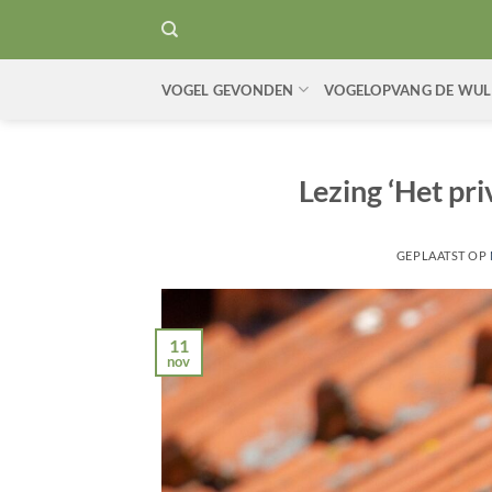
Ga
naar
inhoud
VOGEL GEVONDEN
VOGELOPVANG DE WUL
Lezing ‘Het pr
GEPLAATST OP
11
nov