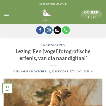
Ga
Vogelopvang De Wulp
naar
DONEER
inhoud
HIER!
UNCATEGORIZED
Lezing ‘Een [vogel]fotografische
erfenis, van dia naar digitaal’
GEPLAATST OP
OKTOBER 11, 2025
DOOR
LIZZY LOOIJESTIJN
11
okt