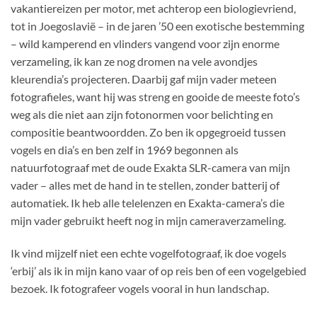
vakantiereizen per motor, met achterop een biologievriend,
tot in Joegoslavië – in de jaren ’50 een exotische bestemming
– wild kamperend en vlinders vangend voor zijn enorme
verzameling, ik kan ze nog dromen na vele avondjes
kleurendia’s projecteren. Daarbij gaf mijn vader meteen
fotografieles, want hij was streng en gooide de meeste foto’s
weg als die niet aan zijn fotonormen voor belichting en
compositie beantwoordden. Zo ben ik opgegroeid tussen
vogels en dia’s en ben zelf in 1969 begonnen als
natuurfotograaf met de oude Exakta SLR-camera van mijn
vader – alles met de hand in te stellen, zonder batterij of
automatiek. Ik heb alle telelenzen en Exakta-camera’s die
mijn vader gebruikt heeft nog in mijn cameraverzameling.
Ik vind mijzelf niet een echte vogelfotograaf, ik doe vogels
‘erbij’ als ik in mijn kano vaar of op reis ben of een vogelgebied
bezoek. Ik fotografeer vogels vooral in hun landschap.