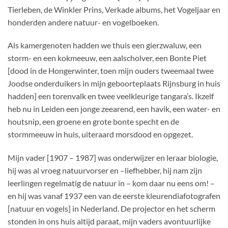
Tierleben, de Winkler Prins, Verkade albums, het Vogeljaar en
honderden andere natuur- en vogelboeken.
Als kamergenoten hadden we thuis een gierzwaluw, een
storm- en een kokmeeuw, een aalscholver, een Bonte Piet
[dood in de Hongerwinter, toen mijn ouders tweemaal twee
Joodse onderduikers in mijn geboorteplaats Rijnsburg in huis
hadden] een torenvalk en twee veelkleurige tangara’s. Ikzelf
heb nu in Leiden een jonge zeearend, een havik, een water- en
houtsnip, een groene en grote bonte specht en de
stormmeeuw in huis, uiteraard morsdood en opgezet.
Mijn vader [1907 – 1987] was onderwijzer en leraar biologie,
hij was al vroeg natuurvorser en –liefhebber, hij nam zijn
leerlingen regelmatig de natuur in – kom daar nu eens om! –
en hij was vanaf 1937 een van de eerste kleurendiafotografen
[natuur en vogels] in Nederland. De projector en het scherm
stonden in ons huis altijd paraat, mijn vaders avontuurlijke