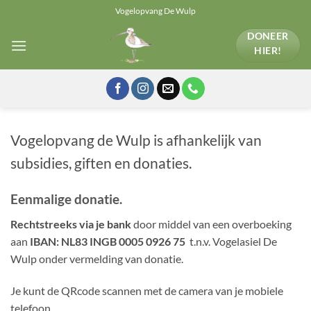
Ga
Vogelopvang De Wulp
naar
DONEER
inhoud
HIER!
Vogelopvang de Wulp is afhankelijk van
subsidies, giften en donaties.
Eenmalige donatie.
Rechtstreeks via je bank
door middel van een overboeking
aan
IBAN: NL83 INGB 0005 0926 75
t.n.v. Vogelasiel De
Wulp onder vermelding van donatie.
Je kunt de QRcode scannen met de camera van je mobiele
telefoon.