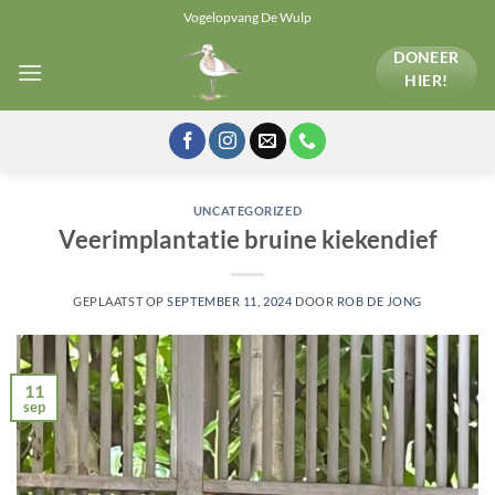
Ga
Vogelopvang De Wulp
naar
DONEER
inhoud
HIER!
UNCATEGORIZED
Veerimplantatie bruine kiekendief
GEPLAATST OP
SEPTEMBER 11, 2024
DOOR
ROB DE JONG
11
sep