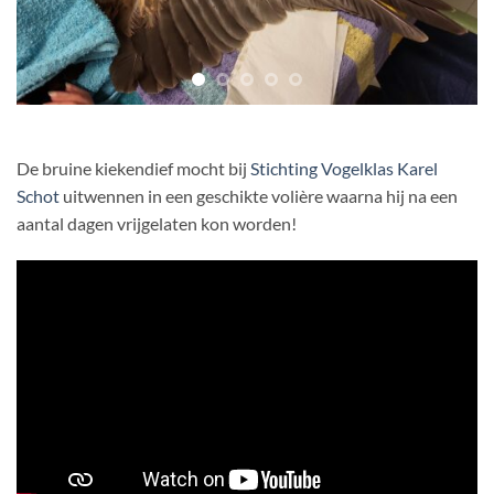
De bruine kiekendief mocht bij
Stichting Vogelklas Karel
Schot
uitwennen in een geschikte volière waarna hij na een
aantal dagen vrijgelaten kon worden!