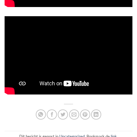
Dit bericht is gepost in
Uncategorized
. Bookmark de
link
.