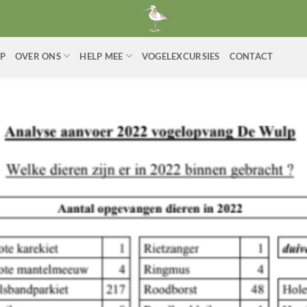
P
OVER ONS
HELP MEE
VOGELEXCURSIES
CONTACT