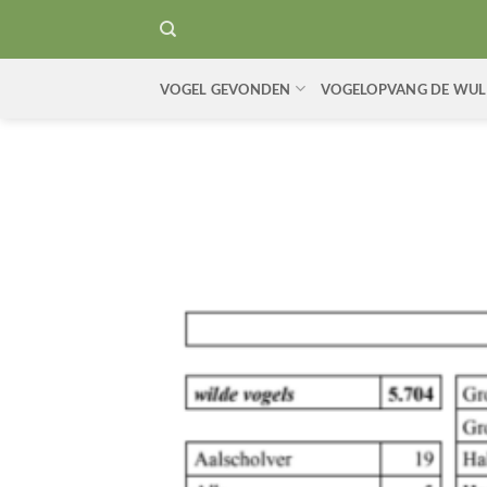
Ga
naar
inhoud
VOGEL GEVONDEN
VOGELOPVANG DE WUL