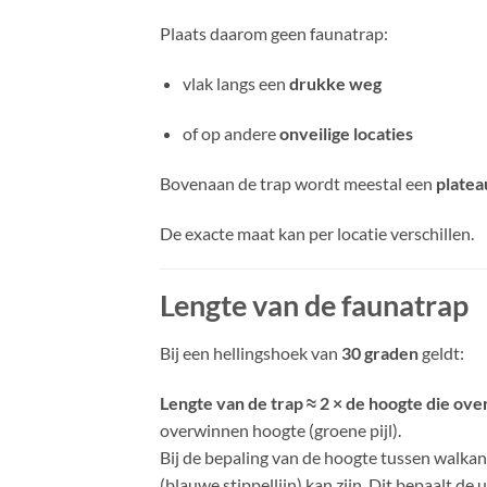
Plaats daarom geen faunatrap:
vlak langs een
drukke weg
of op andere
onveilige locaties
Bovenaan de trap wordt meestal een
platea
De exacte maat kan per locatie verschillen.
Lengte van de faunatrap
Bij een hellingshoek van
30 graden
geldt:
Lengte van de trap ≈ 2 × de hoogte die o
overwinnen hoogte (groene pijl).
Bij de bepaling van de hoogte tussen walkant
(blauwe stippellijn) kan zijn. Dit bepaalt de