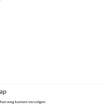
f
rap
g hun weg kunnen vervolgen
.