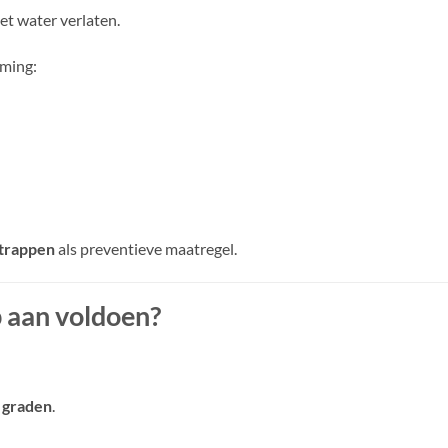
t water verlaten.
ming:
trappen
als preventieve maatregel.
 aan voldoen?
0 graden
.