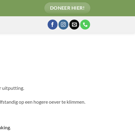
DONEER HIER!
r uitputting.
lfstandig op een hogere oever te klimmen.
nking
.