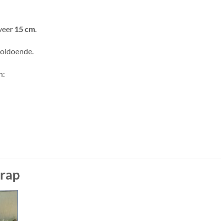
veer
15 cm
.
 voldoende.
n:
trap