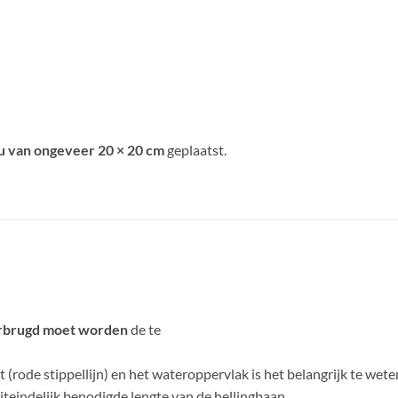
u van ongeveer 20 × 20 cm
geplaatst.
verbrugd moet worden
de te
 (rode stippellijn) en het wateroppervlak is het belangrijk te we
 uiteindelijk benodigde lengte van de hellingbaan.