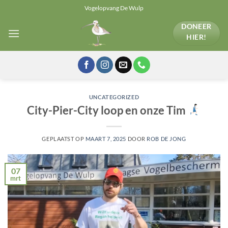
Ga
Vogelopvang De Wulp
naar
DONEER
inhoud
HIER!
UNCATEGORIZED
City-Pier-City loop en onze Tim
GEPLAATST OP
MAART 7, 2025
DOOR
ROB DE JONG
07
mrt