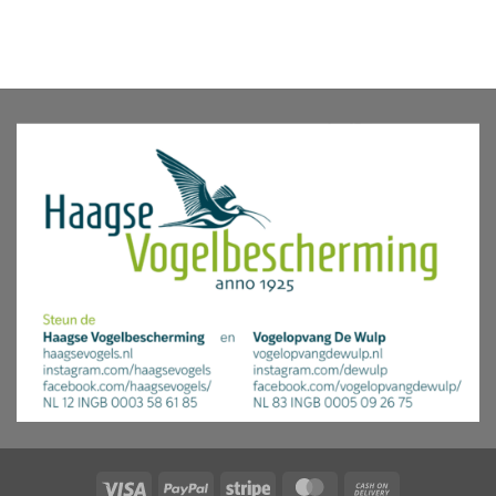
Visa
PayPal
Stripe
MasterCard
Cash