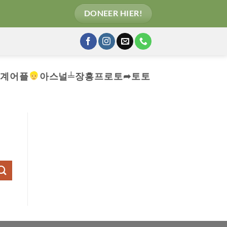
DONEER HIER!
중계어플
아스널╧장흥프로토➦토토