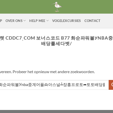
P
OVER ONS
HELP MEE
VOGELEXCURSIES
CONTACT
렛 CDDC7ͺCOM 보너스코드 B77 화순파워볼УNBA
배당률세다벳/
overeen. Probeer het opnieuw met andere zoekwoorden.