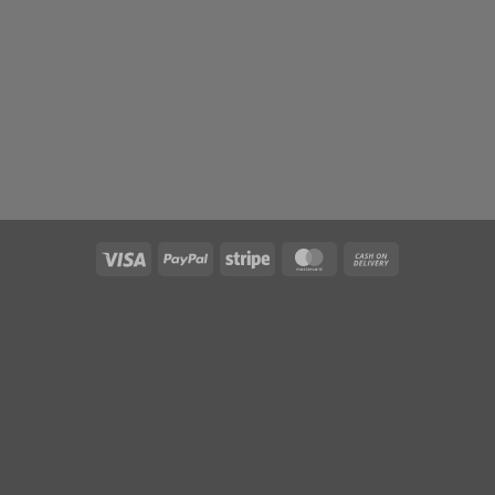
Visa
PayPal
Stripe
MasterCard
Cash
On
Delivery